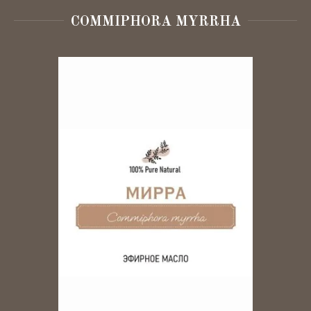
Декоративная косметика
COMMIPHORA MYRRHA
Для детей
Эко-быт
SPA
Для бровей и ресниц
Для ногтей
Аксессуары
Лубриканты