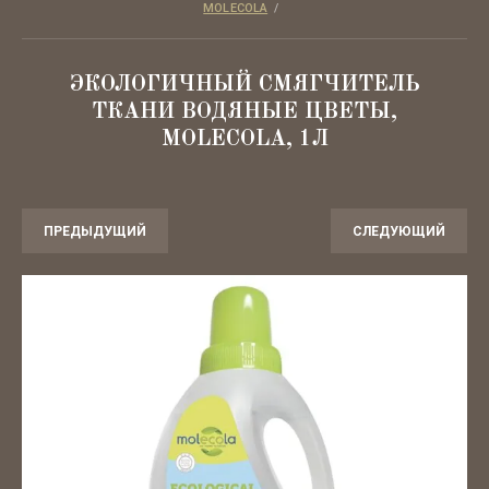
MOLECOLA
  /  
Декоративная косметика
ЭКОЛОГИЧНЫЙ СМЯГЧИТЕЛЬ
Для детей
ТКАНИ ВОДЯНЫЕ ЦВЕТЫ,
MOLECOLA, 1Л
Эко-быт
SPA
ПРЕДЫДУЩИЙ
СЛЕДУЮЩИЙ
Для бровей и ресниц
Для ногтей
Аксессуары
Лубриканты