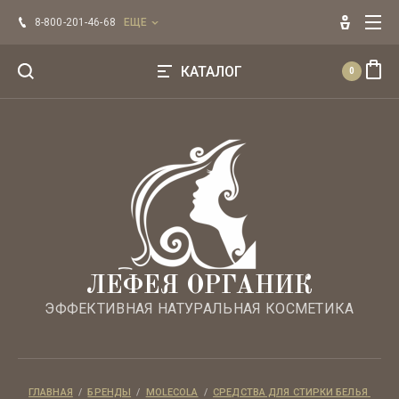
Главная
8-800-201-46-68
ЕЩЕ
Оплата
КАТАЛОГ
0
Напишите нам
Эфирные масла ЛЕФЕЯ
Регистрация
БРЕНДЫ
Для лица
Для волос
ЛЕФЕЯ ОРГАНИК
ЭФФЕКТИВНАЯ НАТУРАЛЬНАЯ КОСМЕТИКА
Для тела
Уход по типу кожи
ГЛАВНАЯ
  /  
БРЕНДЫ
  /  
MOLECOLA
  /  
СРЕДСТВА ДЛЯ СТИРКИ БЕЛЬЯ 