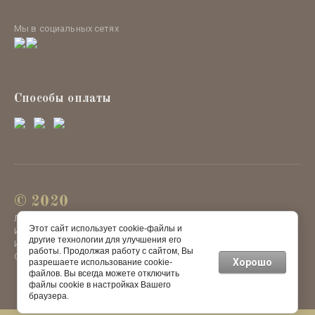
Мы в социальных сетях
Способы оплаты
© 2020
ЛЕФЕЯ ОРГАНИК
Этот сайт использует cookie-файлы и
ИП Поручник И.В.
другие технологии для улучшения его
ИНН470413297091
работы. Продолжая работу с сайтом, Вы
ОРГНИП
320470400030366
Хорошо
разрешаете использование cookie-
файлов. Вы всегда можете отключить
файлы cookie в настройках Вашего
браузера.