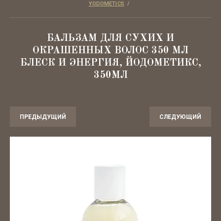
YODOMETICS
  /  
Декоративная косметика
БАЛЬЗАМ ДЛЯ СУХИХ И
Для детей
ОКРАШЕННЫХ ВОЛОС 350 МЛ
БЛЕСК И ЭНЕРГИЯ, ЙОДОМЕТИКС,
Эко-быт
350МЛ
SPA
Для бровей и ресниц
ПРЕДЫДУЩИЙ
СЛЕДУЮЩИЙ
Для ногтей
Аксессуары
Лубриканты