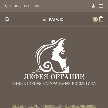
Главная
8-800-201-46-68
ЕЩЕ
Оплата
КАТАЛОГ
0
Напишите нам
Эфирные масла ЛЕФЕЯ
Регистрация
БРЕНДЫ
Для лица
Для волос
ЛЕФЕЯ ОРГАНИК
ЭФФЕКТИВНАЯ НАТУРАЛЬНАЯ КОСМЕТИКА
Для тела
Уход по типу кожи
ГЛАВНАЯ
  /  
БРЕНДЫ
  /  
YODOMETICS
  /  
СРЕДСТВА ДЛЯ ВОЛОС 